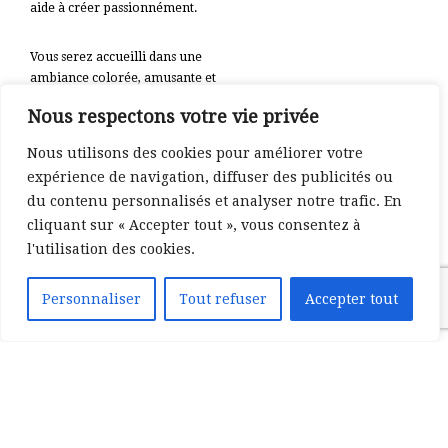
aide à créer passionnément.
Vous serez accueilli dans une
ambiance colorée, amusante et
pleine de belle créativité. Ne
Nous respectons votre vie privée
manquez pas cette occasion
pour ajouter des couleurs dans
Nous utilisons des cookies pour améliorer votre
ces journées fleuries
expérience de navigation, diffuser des publicités ou
du contenu personnalisés et analyser notre trafic. En
Suivez nous sur
www.aida-
cliquant sur « Accepter tout », vous consentez à
artgallery.ca
pour découvrir les
l'utilisation des cookies.
thèmes des prochaines activités
ainsi que la programmation
détaillée.
Personnaliser
Tout refuser
Accepter tout
Soyez les bienvenus