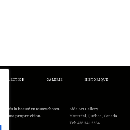
COLLECTION
GALERIE
HISTORIQUE
 Je vois la beauté en toutes choses.
Aida Art Gallery
is avec ma propre vision.
Montréal, Québec , Canada
Tel: 438 341-6584