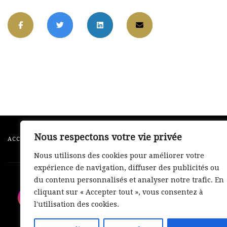
Nous respectons votre vie privée
ACCUEIL
À PROPOS
ÉVÉNEMENTS
Nous utilisons des cookies pour améliorer votre
expérience de navigation, diffuser des publicités ou
du contenu personnalisés et analyser notre trafic. En
L’art de la peinture est ma passion.
cliquant sur « Accepter tout », vous consentez à
Je ressens et je peins ce que je vo
l'utilisation des cookies.