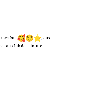
à mes fans
️, aux
per au Club de peinture