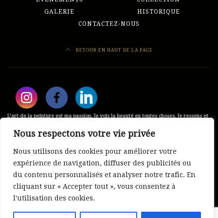
GALERIE
HISTORIQUE
CONTACTEZ-NOUS
RETOUR EN HAUT DE LA PAGE
L’art de la peinture est ma passion. Je vois la beauté en toutes choses. Je ressens et
je peins ce que je vois avec ma propre vision.
Nous respectons votre vie privée
Aida Art Gallery
Nous utilisons des cookies pour améliorer votre
Montréal, Québec , Canada
expérience de navigation, diffuser des publicités ou
Tel: 438 341-6584
du contenu personnalisés et analyser notre trafic. En
cliquant sur « Accepter tout », vous consentez à
Copyright @ 2024 Aida Art Gallery.
l'utilisation des cookies.
All Rights Reserved by
Web-Experts