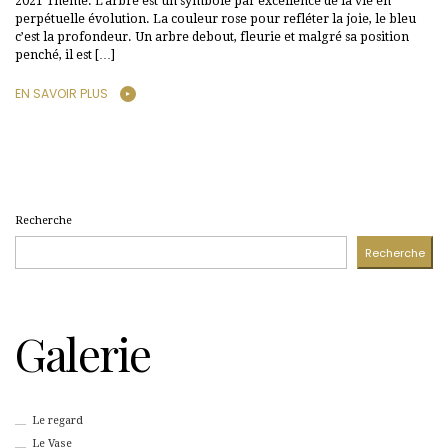
2021 Thème: L’arbre est un symbole par excellence de la vie en
perpétuelle évolution. La couleur rose pour refléter la joie, le bleu
c’est la profondeur. Un arbre debout, fleurie et malgré sa position
penché, il est […]
EN SAVOIR PLUS
Recherche
Recherche
Galerie
Le regard
Le Vase