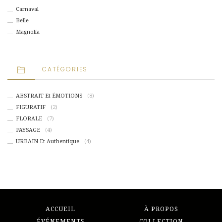
Carnaval
Belle
Magnolia
CATÉGORIES
ABSTRAIT Et ÉMOTIONS
(8)
FIGURATIF
(2)
FLORALE
(7)
PAYSAGE
(4)
URBAIN Et Authentique
(4)
ACCUEIL
À PROPOS
ÉVÉNEMENTS
COLLECTION